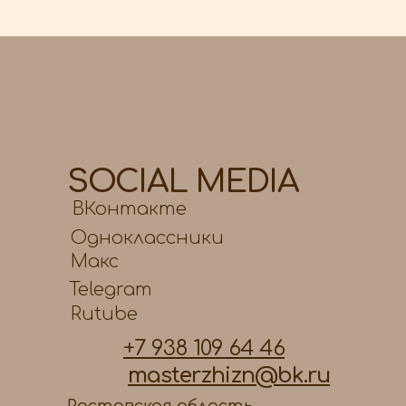
SOCIAL MEDIA
ВКонтакте
Одноклассники
Макс
Telegram
Rutube
+7 938 109 64 46
masterzhizn@bk.ru